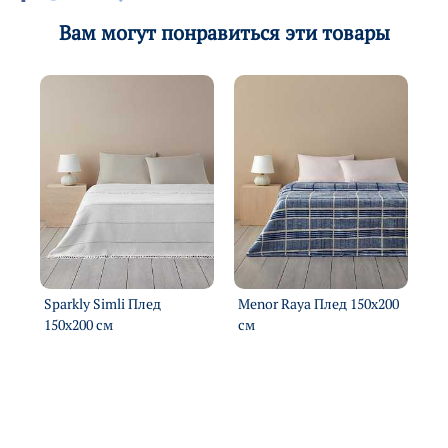
Вам могут понравиться эти товары
м
Sparkly Simli Плед
Menor Raya Плед 150х200
He
150х200 см
см