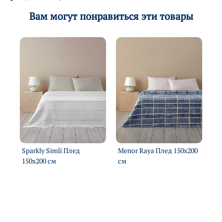
Вам могут понравиться эти товары
м
Sparkly Simli Плед
Menor Raya Плед 150х200
He
150х200 см
см