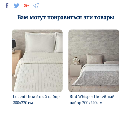
Вам могут понравиться эти товары
Lucent Пикейный набор
Bird Whisper Пикейный
Lu
200х220 см
набор 200х220 см
20