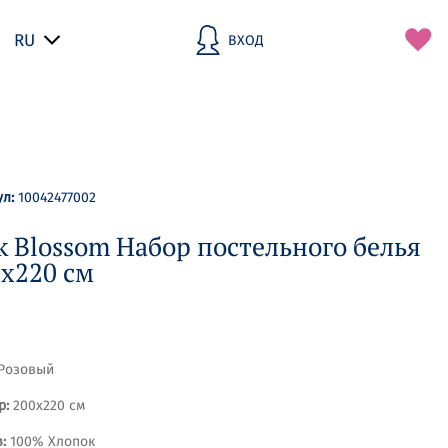
RU
ВХОД
И
З
Б
Р
А
Н
Н
О
ул:
10042477002
Е
k Blossom Набор постельного белья
х220 см
Розовый
р:
200х220 см
:
100% Хлопок