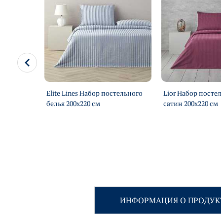
Elite Lines Набор постельного
Lior Набор посте
0х220 см
белья 200х220 см
сатин 200х220 см
ИНФОРМАЦИЯ О ПРОДУК