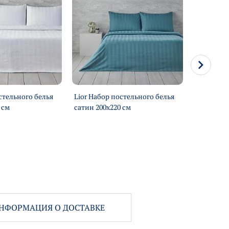
стельного белья
Lior Набор постельного белья
Lior Набо
 см
сатин 200х220 см
сатин 200
НФОРМАЦИЯ О ДОСТАВКЕ