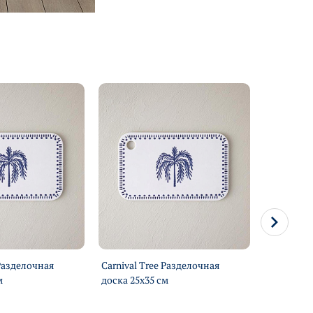
 Разделочная
Carnival Tree Разделочная
Master Lo
м
доска 25х35 см
хранения 