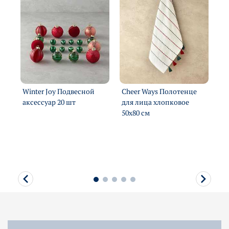
л
Winter Joy Подвесной
Cheer Ways Полотенце
Co
аксессуар 20 шт
для лица хлопковое
дл
50х80 см
50