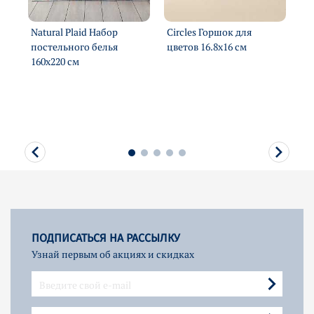
Natural Plaid Набор
Circles Горшок для
Gr
постельного белья
цветов 16.8х16 см
цв
160х220 см
ПОДПИСАТЬСЯ НА РАССЫЛКУ
Узнай первым об акциях и скидках