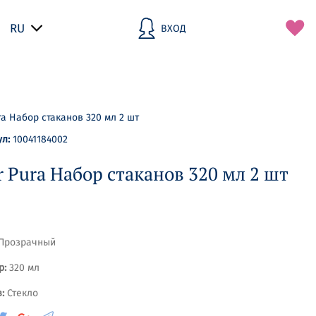
RU
ВХОД
И
З
Б
Р
А
Н
ra Набор стаканов 320 мл 2 шт
Н
О
ул:
10041184002
Е
r Pura Набор стаканов 320 мл 2 шт
Прозрачный
р:
320 мл
:
Стекло