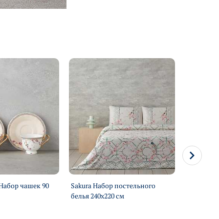
 Набор чашек 90
Sakura Набор постельного
Mariposa 
белья 240х220 см
хлопковый