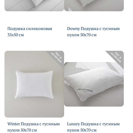
Подушка силиконовая
Downy Подушка с гусиным
35х50 см
пухом 50х70 см
Подробнее
Подробнее
Н
е
т
в
н
а
л
и
ч
и
и
Н
е
т
в
н
а
л
и
ч
и
и
Winter Подушка с гусиным
Luxury Подушка с гусиным
пухом 50х70 см
пухом 50х70 см