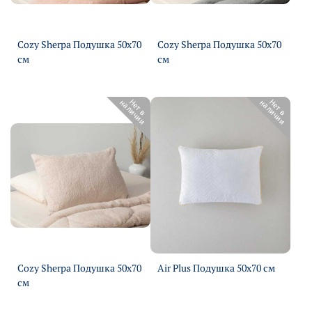
Cozy Sherpa Подушка 50х70
Cozy Sherpa Подушка 50х70
см
см
Подробнее
Подробнее
Н
е
т
в
н
а
л
и
ч
и
и
Н
е
т
в
н
а
л
и
ч
и
и
Cozy Sherpa Подушка 50х70
Air Plus Подушка 50х70 см
Подробнее
см
Подробнее