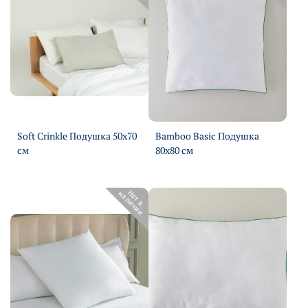
Soft Crinkle Подушка 50х70
Bamboo Basic Подушка
см
80х80 см
Подробнее
Подробнее
Н
е
т
в
н
а
л
и
ч
и
и