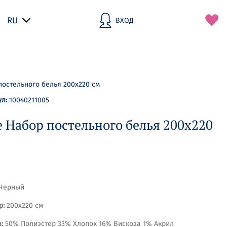
RU
ВХОД
И
З
Б
Р
А
Н
постельного белья 200х220 см
Н
О
ул:
10040211005
Е
 Набор постельного белья 200х220
Черный
р:
200х220 см
:
50% Полиэстер 33% Хлопок 16% Вискоза 1% Акрил