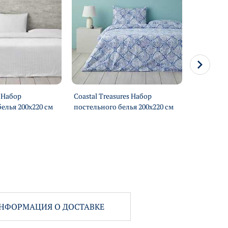
y Набор
Coastal Treasures Набор
Underwate
елья 200х220 см
постельного белья 200х220 см
постельно
НФОРМАЦИЯ О ДОСТАВКЕ