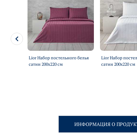
Набор
Lior Набор постельного белья
Lior Набор посте
0х220 см
сатин 200х220 см
сатин 200х220 см
ИНФОРМАЦИЯ О ПРОДУК